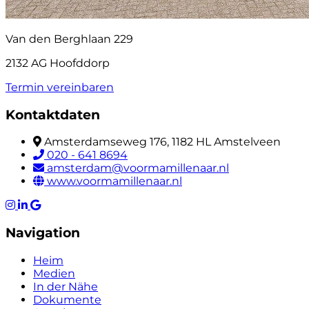
Van den Berghlaan 229
2132 AG Hoofddorp
Termin vereinbaren
Kontaktdaten
Amsterdamseweg 176, 1182 HL Amstelveen
020 - 641 8694
amsterdam@voormamillenaar.nl
www.voormamillenaar.nl
Navigation
Heim
Medien
In der Nähe
Dokumente